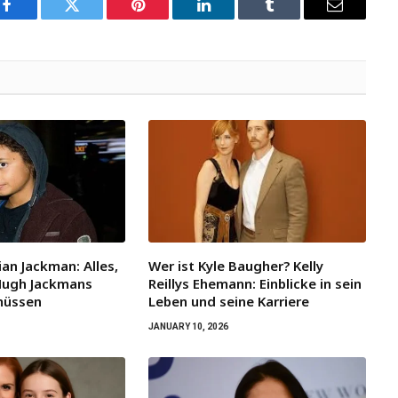
Facebook
Twitter
Pinterest
LinkedIn
Tumblr
Email
an Jackman: Alles,
Wer ist Kyle Baugher? Kelly
Hugh Jackmans
Reillys Ehemann: Einblicke in sein
müssen
Leben und seine Karriere
JANUARY 10, 2026