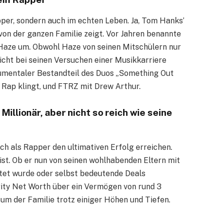
pper, sondern auch im echten Leben. Ja, Tom Hanks’
von der ganzen Familie zeigt. Vor Jahren benannte
 Haze um. Obwohl Haze von seinen Mitschülern nur
nicht bei seinen Versuchen einer Musikkarriere
trumentaler Bestandteil des Duos „Something Out
 Rap klingt, und FTRZ mit Drew Arthur.
lionär, aber nicht so reich wie seine
h als Rapper den ultimativen Erfolg erreichen.
 ist. Ob er nun von seinen wohlhabenden Eltern mit
tet wurde oder selbst bedeutende Deals
rity Net Worth über ein Vermögen von rund 3
tum der Familie trotz einiger Höhen und Tiefen.