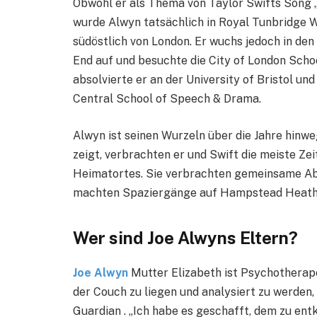
Obwohl er als Thema von Taylor Swifts Song 
wurde Alwyn tatsächlich in Royal Tunbridge We
südöstlich von London. Er wuchs jedoch in de
End auf und besuchte die City of London Sch
absolvierte er an der University of Bristol un
Central School of Speech & Drama.
Alwyn ist seinen Wurzeln über die Jahre hinwe
zeigt, verbrachten er und Swift die meiste Ze
Heimatortes. Sie verbrachten gemeinsame Abe
machten Spaziergänge auf Hampstead Heath
Wer sind Joe Alwyns Eltern?
Joe Alwyn
Mutter Elizabeth ist Psychotherapeu
der Couch zu liegen und analysiert zu werden,
Guardian . „Ich habe es geschafft, dem zu e