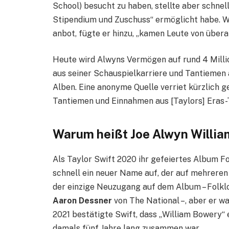
School) besucht zu haben, stellte aber schnell
Stipendium und Zuschuss“ ermöglicht habe. W
anbot, fügte er hinzu, „kamen Leute von überall
Heute wird Alwyns Vermögen auf rund 4 Milli
aus seiner Schauspielkarriere und Tantiemen 
Alben. Eine anonyme Quelle verriet kürzlich ge
Tantiemen und Einnahmen aus [Taylors] Eras-T
Warum heißt Joe Alwyn Willi
Als Taylor Swift 2020 ihr gefeiertes Album Fo
schnell ein neuer Name auf, der auf mehreren 
der einzige Neuzugang auf dem Album – Folkl
Aaron Dessner
von The National –, aber er wa
2021 bestätigte Swift, dass „William Bowery“
damals fünf Jahre lang zusammen war.