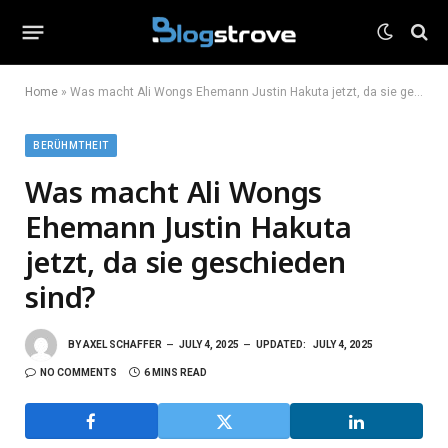
Home
»
Was macht Ali Wongs Ehemann Justin Hakuta jetzt, da sie geschieden sind?
BERÜHMTHEIT
Was macht Ali Wongs
Ehemann Justin Hakuta
jetzt, da sie geschieden
sind?
BY
AXEL SCHAFFER
JULY 4, 2025
UPDATED:
JULY 4, 2025
NO COMMENTS
6 MINS READ