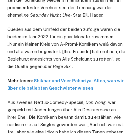
seit der Scheidung wieder mit jemandem zusammen. Ihr
prominentester Verehrer seit der Trennung war der
ehemalige
Saturday Night Live-
Star Bill Hader.
Quellen aus dem Umfeld der beiden zufolge waren die
beiden im Jahr 2022 für ein paar Monate zusammen .
„Nur ein kleiner Kreis von A-Promi-Komikern weiß davon,
und alle waren begeistert. [Ihre Freunde] halfen ihnen, die
Beziehung angesichts von Alis Scheidung zu retten“, so
die Quelle gegenüber
Page Six
.
Mehr lesen:
Shikhar und Veer Pahariya: Alles, was wir
über die beliebten Geschwister wissen
Alis zweites Netflix-Comedy-Special,
Don Wong,
war
gespickt mit Andeutungen über Alis Desinteresse an
ihrer Ehe . Die Komikerin begann damit, zu erzählen, wie
neidisch sie auf Singles geworden war. „Auch ich war mal
frei, aber wie eine Idiotin habe ich diesen Typen gebeten,