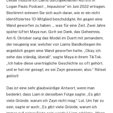
Leider musste ich Liams durchgeknallten Auftritt in
Logan Pauls Podcast „
Impaulsive“
im Juni 2022 ertragen.
Bestimmt erinnern Sie sich auch daran, wie er ein nicht
identifiziertes 1D-Mitglied beschuldigte, ihn gegen eine
Wand geworfen zu haben … was für eine Zeit. Zwei Jahre
später lüftet Maya nun, Gott sei Dank, das Geheimnis.
Am 6. Oktober sang das Model im Duett mit jemandem,
der neugierig war, welcher von Liams Bandkollegen ihn
angeblich gegen eine Wand geworfen hatte. „Okay, ich
sehe das ständig, überall“, sagte Maya in ihrem TikTok.
„Ich habe diese unerträgliche Geschichte so oft gehört,
und er hat mir gesagt, es sei Zayn gewesen, also.“ Rätsel
gelöst!
Das ist eine sehr glaubwürdige Antwort, wenn man
bedenkt, dass Liam in derselben Folge sagte: „Es gibt
viele Gründe, warum ich Zayn nicht mag.“ Lol. Um fair zu
sein, sagte er auch: „Es gibt viele Gründe, warum ich