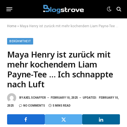
Home
»
Maya Henry ist zurück mit mehr kochendem Liam Payne-Tee … Ich schnappte nach Luft
BERÜHMTHEIT
Maya Henry ist zurück mit
mehr kochendem Liam
Payne-Tee … Ich schnappte
nach Luft
BY
AXEL SCHAFFER
FEBRUARY 10, 2025
UPDATED:
FEBRUARY 10,
2025
NO COMMENTS
5 MINS READ