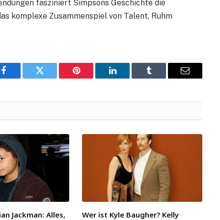
endungen fasziniert Simpsons Geschichte die
t das komplexe Zusammenspiel von Talent, Ruhm
Facebook
Twitter
Pinterest
LinkedIn
Tumblr
Email
an Jackman: Alles,
Wer ist Kyle Baugher? Kelly