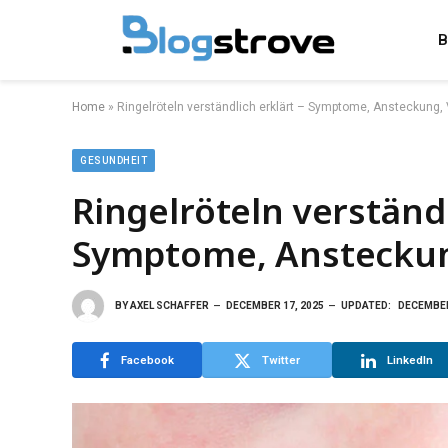
B
Home
»
Ringelröteln verständlich erklärt – Symptome, Ansteckung,
GESUNDHEIT
Ringelröteln verständl
Symptome, Ansteckung
BY
AXEL SCHAFFER
DECEMBER 17, 2025
UPDATED:
DECEMBER
Facebook
Twitter
LinkedIn