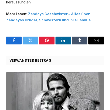
herauszuholen.
Mehr lesen:
Zendaya Geschwister – Alles über
Zendayas Brüder, Schwestern und ihre Familie
Facebook
Twitter
Pinterest
LinkedIn
Tumblr
Email
VERWANDTER BEITRAG