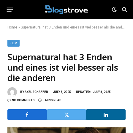
Home
»
Supernatural hat 3 Enden und eines ist viel besser als die anderen
FILM
Supernatural hat 3 Enden
und eines ist viel besser als
die anderen
BY
AXEL SCHAFFER
JULY 8, 2025
UPDATED:
JULY 8, 2025
NO COMMENTS
5 MINS READ