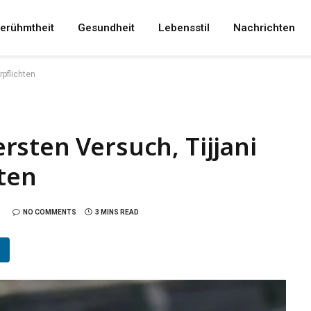
erühmtheit
Gesundheit
Lebensstil
Nachrichten
rpflichten
sten Versuch, Tijjani
hten
NO COMMENTS
3 MINS READ