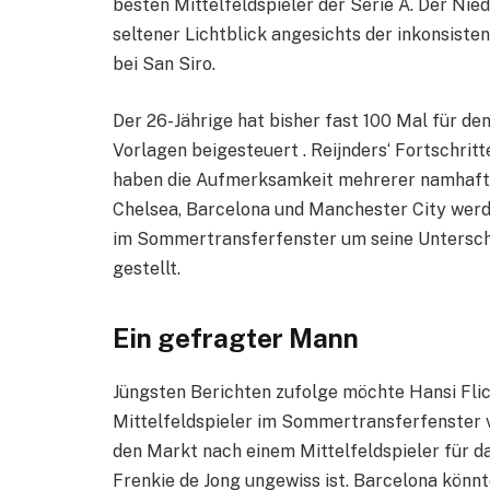
besten Mittelfeldspieler der Serie A. Der Nie
seltener Lichtblick angesichts der inkonsist
bei San Siro.
Der 26-Jährige hat bisher fast 100 Mal für de
Vorlagen beigesteuert . Reijnders‘ Fortschrit
haben die Aufmerksamkeit mehrerer namhafter
Chelsea, Barcelona und Manchester City werde
im Sommertransferfenster um seine Unterschr
gestellt.
Ein gefragter Mann
Jüngsten Berichten zufolge möchte Hansi Flic
Mittelfeldspieler im Sommertransferfenster v
den Markt nach einem Mittelfeldspieler für d
Frenkie de Jong ungewiss ist. Barcelona könnte