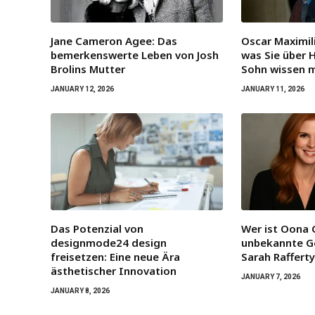
Jane Cameron Agee: Das
Oscar Maximili
bemerkenswerte Leben von Josh
was Sie über 
Brolins Mutter
Sohn wissen 
JANUARY 12, 2026
JANUARY 11, 2026
Das Potenzial von
Wer ist Oona 
designmode24 design
unbekannte G
freisetzen: Eine neue Ära
Sarah Raffert
ästhetischer Innovation
JANUARY 7, 2026
JANUARY 8, 2026