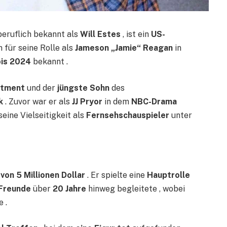
 beruflich bekannt als
Will Estes
, ist ein
US-
m für seine Rolle als
Jameson „Jamie“ Reagan
in
bis 2024
bekannt .
rtment
und der
jüngste Sohn
des
k
. Zuvor war er als
JJ Pryor
in dem
NBC-Drama
eine Vielseitigkeit als
Fernsehschauspieler
unter
on 5 Millionen Dollar
. Er spielte eine
Hauptrolle
Freunde
über
20 Jahre
hinweg begleitete , wobei
 .