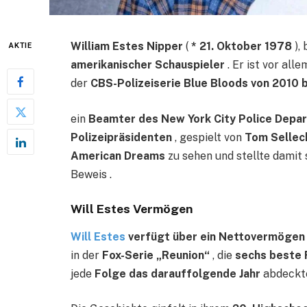
William Estes Nipper
(
* 21. Oktober 1978
),
AKTIE
amerikanischer Schauspieler
. Er ist vor alle
der
CBS-Polizeiserie Blue Bloods von 2010 
ein
Beamter des New York City Police Depa
Polizeipräsidenten
, gespielt von
Tom Sellec
American Dreams
zu sehen und stellte damit s
Beweis .
Will Estes Vermögen
Will Estes
verfügt über ein Nettovermögen v
in der
Fox-Serie „Reunion“
, die
sechs beste 
jede
Folge das darauffolgende Jahr
abdeckte