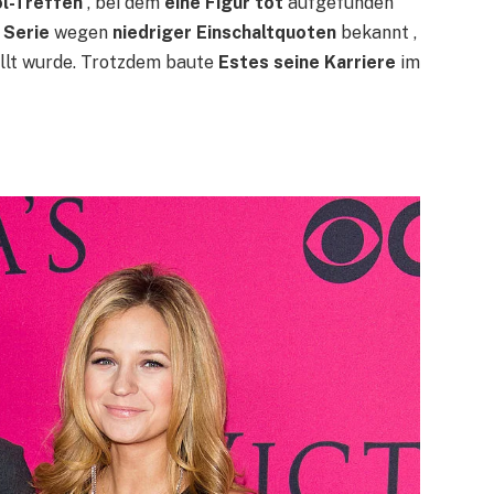
l-Treffen
, bei dem
eine Figur tot
aufgefunden
 Serie
wegen
niedriger Einschaltquoten
bekannt ,
llt wurde. Trotzdem baute
Estes seine Karriere
im