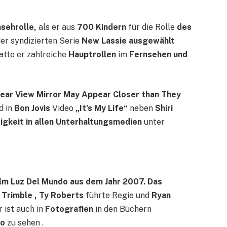
sehrolle,
als er aus
700 Kindern
für die Rolle
des
der syndizierten Serie
New Lassie ausgewählt
hatte er zahlreiche
Hauptrollen
im
Fernsehen und
Rear View Mirror May Appear Closer than They
d in
Bon Jovis
Video
„It’s My Life“
neben
Shiri
tigkeit in allen Unterhaltungsmedien
unter
ilm Luz Del Mundo aus dem Jahr 2007. Das
 Trimble , Ty Roberts
führte Regie und
Ryan
r ist auch in
Fotografien
in den Büchern
oo
zu sehen .