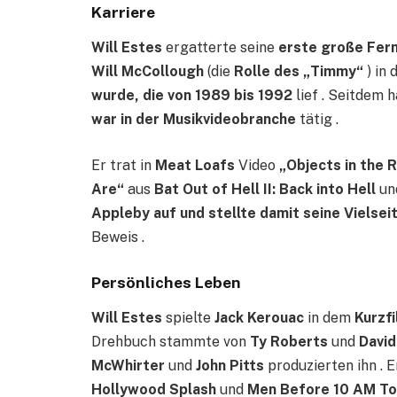
Karriere
Will Estes
ergatterte seine
erste große Fern
Will McCollough
(die
Rolle des „Timmy“
) in 
wurde, die von 1989 bis 1992
lief . Seitdem 
war in der Musikvideobranche
tätig .
Er trat in
Meat Loafs
Video
„Objects in the 
Are“
aus
Bat Out of Hell II: Back into Hell
un
Appleby auf und stellte damit seine Vielsei
Beweis .
Persönliches Leben
Will Estes
spielte
Jack Kerouac
in dem
Kurzf
Drehbuch stammte von
Ty Roberts
und
David
McWhirter
und
John Pitts
produzierten ihn . E
Hollywood Splash
und
Men Before 10 AM T