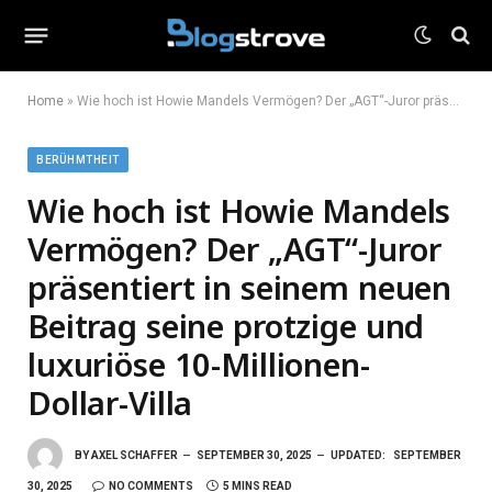
Home
»
Wie hoch ist Howie Mandels Vermögen? Der „AGT“-Juror präsentiert in seinem neuen Beitrag seine protzige und luxuriöse 10-Millionen-Dollar-Villa
BERÜHMTHEIT
Wie hoch ist Howie Mandels
Vermögen? Der „AGT“-Juror
präsentiert in seinem neuen
Beitrag seine protzige und
luxuriöse 10-Millionen-
Dollar-Villa
BY
AXEL SCHAFFER
SEPTEMBER 30, 2025
UPDATED:
SEPTEMBER
30, 2025
NO COMMENTS
5 MINS READ